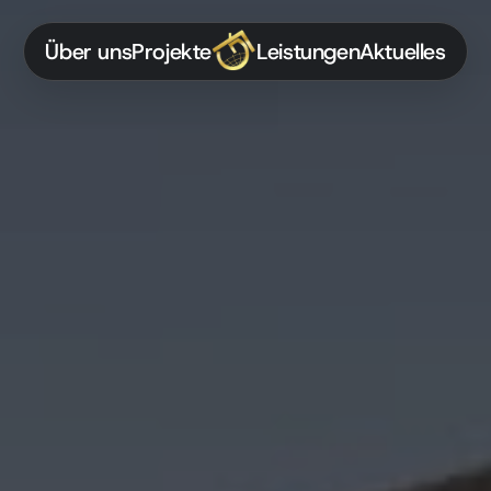
Ü
b
e
r
u
n
s
P
r
o
j
e
k
t
e
L
e
i
s
t
u
n
g
e
n
A
k
t
u
e
l
l
e
s